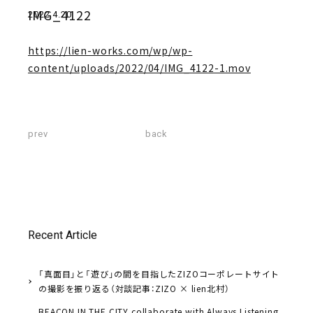
IMG_4122
2022.4.20
https://lien-works.com/wp/wp-
content/uploads/2022/04/IMG_4122-1.mov
prev
back
Recent Article
「真面目」と「遊び」の間を目指したZIZOコーポレートサイト
の撮影を振り返る（対談記事：ZIZO × lien北村）
BEACON IN THE CITY collaborate with Always Listening