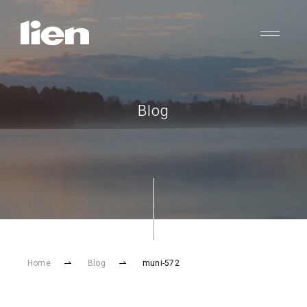
Blog
Home
Blog
muni-572