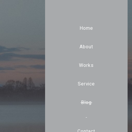
Home
About
Works
Service
Blog
Contact