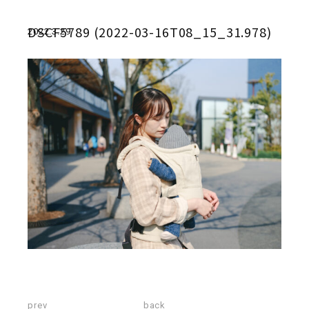
DSCF5789 (2022-03-16T08_15_31.978)
2022.3.29
prev
back