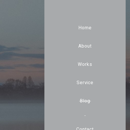
Home
About
Works
Service
Blog
Contact