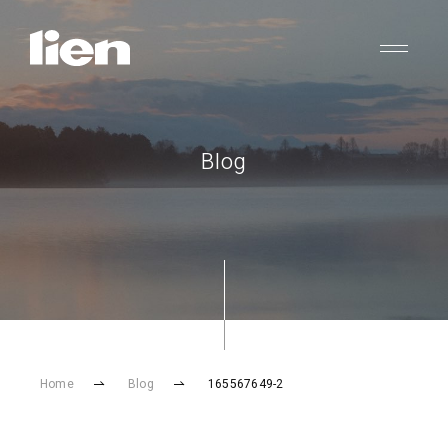
Blog
Home
Blog
165567649-2